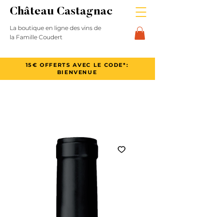
Château Castagnac
La boutique en ligne des vins de
la Famille Coudert
15€ OFFERTS AVEC LE CODE*:
BIENVENUE